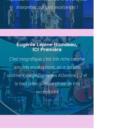
interprètes, qui sont excellentes !
Eugénie Lépine-Blondeau,
ICI Première
C'est magnifique, c'est très riche comme
son, très enveloppant, on a les voix
vraiment magnifiques des Albertine [...] et
le tout
créée
quelque chose de très
accessible !