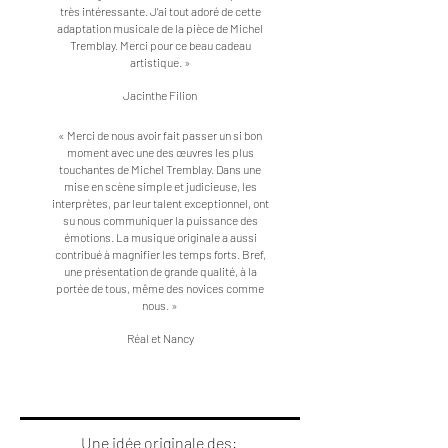
très intéressante. J’ai tout adoré de cette
adaptation musicale de la pièce de Michel
Tremblay. Merci pour ce beau cadeau
artistique. »
Jacinthe Filion
« Merci de nous avoir fait passer un si bon
moment avec une des œuvres les plus
touchantes de Michel Tremblay. Dans une
mise en scène simple et judicieuse, les
interprètes, par leur talent exceptionnel, ont
su nous communiquer la puissance des
émotions. La musique originale a aussi
contribué à magnifier les temps forts. Bref,
une présentation de grande qualité, à la
portée de tous, même des novices comme
nous. »
Réal et Nancy
Une idée originale des: