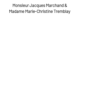
Monsieur Jacques Marchand &
Madame Marie-Christine Tremblay
Donateur anonyme
Madame Pauline Marois
Madame Vanda Treiser
Madame Martine Biron
Ministre des Relations internationales et de la
Francophonie et ministre respsonsable de la
condition féminine
La Montée des Arts