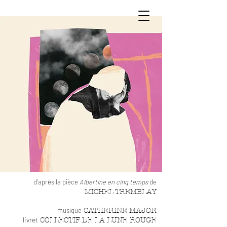
d'apr
ès la piè
ce
Albertine en cin
q temps
de
MIC
HEL TREMBLA
Y
musique
CATHERINE MAJOR
livret
COLLECTIF DE LA LUNE ROUGE